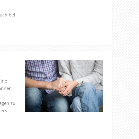
uch bei
eine
änner
egen zu
ners