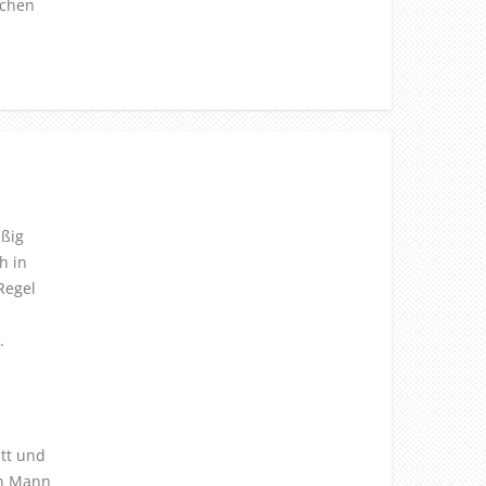
ichen
äßig
h in
Regel
.
tt und
in Mann