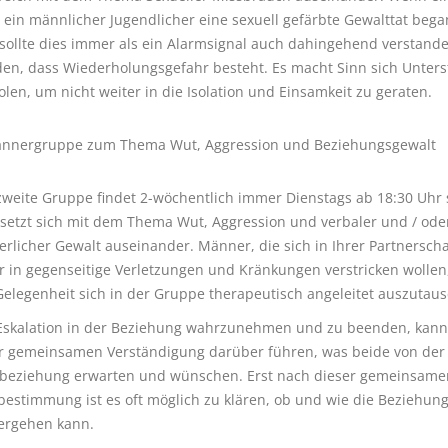
 ein männlicher Jugendlicher eine sexuell gefärbte Gewalttat beg
 sollte dies immer als ein Alarmsignal auch dahingehend verstand
en, dass Wiederholungsgefahr besteht. Es macht Sinn sich Unter
olen, um nicht weiter in die Isolation und Einsamkeit zu geraten.
nnergruppe zum Thema Wut, Aggression und Beziehungsgewalt
zweite Gruppe findet 2-wöchentlich immer Dienstags ab 18:30 Uhr 
setzt sich mit dem Thema Wut, Aggression und verbaler und / ode
erlicher Gewalt auseinander. Männer, die sich in Ihrer Partnerscha
 in gegenseitige Verletzungen und Kränkungen verstricken wollen
Gelegenheit sich in der Gruppe therapeutisch angeleitet auszutau
Eskalation in der Beziehung wahrzunehmen und zu beenden, kann 
r gemeinsamen Verständigung darüber führen, was beide von der
beziehung erwarten und wünschen. Erst nach dieser gemeinsame
estimmung ist es oft möglich zu klären, ob und wie die Beziehun
ergehen kann.