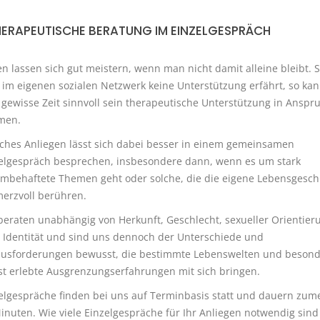
HERAPEUTISCHE BERATUNG IM EINZELGESPRÄCH
en lassen sich gut meistern, wenn man nicht damit alleine bleibt. 
im eigenen sozialen Netzwerk keine Unterstützung erfährt, so kan
 gewisse Zeit sinnvoll sein therapeutische Unterstützung in Anspr
men.
hes Anliegen lässt sich dabei besser in einem gemeinsamen
elgespräch besprechen, insbesondere dann, wenn es um stark
mbehaftete Themen geht oder solche, die die eigene Lebensgesch
erzvoll berühren.
beraten unabhängig von Herkunft, Geschlecht, sexueller Orientier
 Identität und sind uns dennoch der Unterschiede und
usforderungen bewusst, die bestimmte Lebenswelten und besond
st erlebte Ausgrenzungserfahrungen mit sich bringen.
elgespräche finden bei uns auf Terminbasis statt und dauern zume
inuten. Wie viele Einzelgespräche für Ihr Anliegen notwendig sind