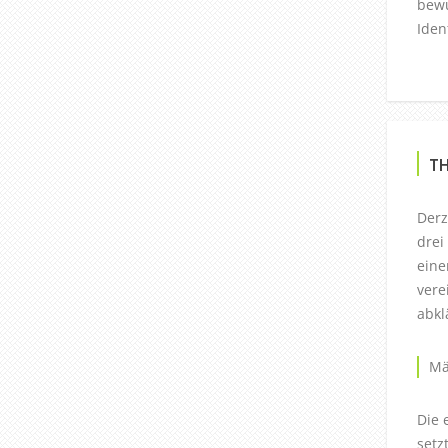
bewu
Iden
T
Derz
drei
eine
vere
abkl
Mä
Die 
setz