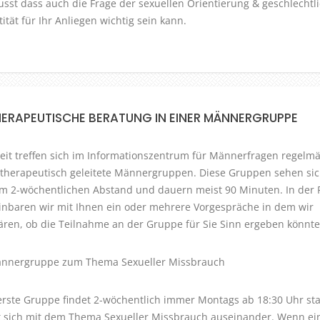
sst dass auch die Frage der sexuellen Orientierung & geschlechtl
tität für Ihr Anliegen wichtig sein kann.
HERAPEUTISCHE BERATUNG IN EINER MÄNNERGRUPPE
eit treffen sich im Informationszentrum für Männerfragen regelm
 therapeutisch geleitete Männergruppen. Diese Gruppen sehen sic
m 2-wöchentlichen Abstand und dauern meist 90 Minuten. In der 
inbaren wir mit Ihnen ein oder mehrere Vorgespräche in dem wir
ären, ob die Teilnahme an der Gruppe für Sie Sinn ergeben könnte
nnergruppe zum Thema Sexueller Missbrauch
erste Gruppe findet 2-wöchentlich immer Montags ab 18:30 Uhr sta
t sich mit dem Thema Sexueller Missbrauch auseinander. Wenn e