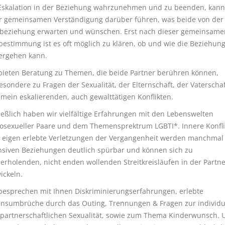
Eskalation in der Beziehung wahrzunehmen und zu beenden, kann 
r gemeinsamen Verständigung darüber führen, was beide von der
beziehung erwarten und wünschen. Erst nach dieser gemeinsame
estimmung ist es oft möglich zu klären, ob und wie die Beziehun
ergehen kann.
bieten Beratung zu Themen, die beide Partner berühren können,
esondere zu Fragen der Sexualität, der Elternschaft, der Vaterscha
emein eskalierenden, auch gewalttätigen Konflikten.
ießlich haben wir vielfältige Erfahrungen mit den Lebenswelten
sexueller Paare und dem Themensprektrum LGBTI*. Innere Konfli
 eigen erlebte Verletzungen der Vergangenheit werden manchmal 
nsiven Beziehungen deutlich spürbar und können sich zu
erholenden, nicht enden wollenden Streitkreisläufen in der Partne
ickeln.
besprechen mit Ihnen Diskriminierungserfahrungen, erlebte
nsumbrüche durch das Outing, Trennungen & Fragen zur individu
partnerschaftlichen Sexualität, sowie zum Thema Kinderwunsch. U