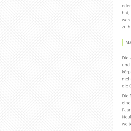
oder
hat,
werd
zu h
Mä
Die 
und 
körp
mehr
die 
Die 
eine
Paar
Neub
weit