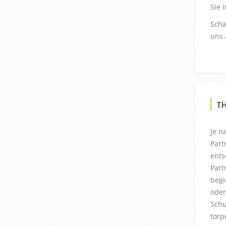
Sie 
Scha
uns 
T
Je n
Part
ents
Part
begi
oder
Schu
torp