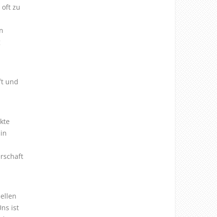
oft zu
n
g
ft und
kte
in
rschaft
ellen
ns ist