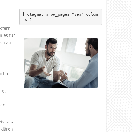
[mctagmap show_pages="yes" colum
ns=2]
Sofern
n es für
uch zu
ichte
ung
ers
ist 45-
 klären