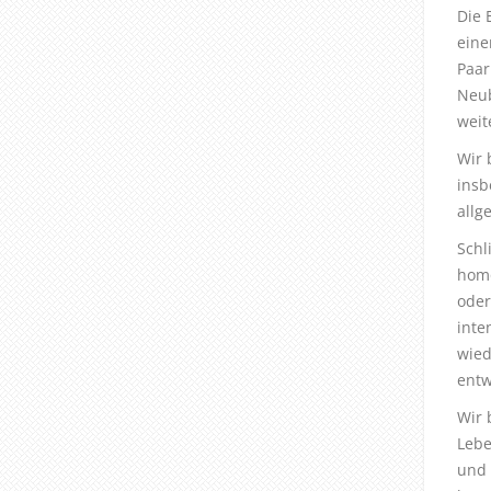
Die 
eine
Paar
Neub
weit
Wir 
insb
allg
Schl
homo
oder
inte
wied
entw
Wir 
Lebe
und 