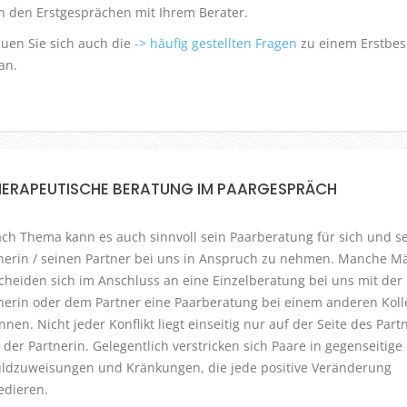
in den Erstgesprächen mit Ihrem Berater.
uen Sie sich auch die
-> häufig gestellten Fragen
zu einem Erstbes
an.
HERAPEUTISCHE BERATUNG IM PAARGESPRÄCH
ach Thema kann es auch sinnvoll sein Paarberatung für sich und s
nerin / seinen Partner bei uns in Anspruch zu nehmen. Manche M
cheiden sich im Anschluss an eine Einzelberatung bei uns mit der
nerin oder dem Partner eine Paarberatung bei einem anderen Koll
nnen. Nicht jeder Konflikt liegt einseitig nur auf der Seite des Part
 der Partnerin. Gelegentlich verstricken sich Paare in gegenseitige
ldzuweisungen und Kränkungen, die jede positive Veränderung
edieren.