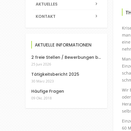
AKTUELLES
T
KONTAKT
Kris
man 
eine
AKTUELLE INFORMATIONEN
neh
2 freie Stellen / Bewerbungen bis 01.10. möglich
Manc
25 Juni 2026
Einz
scha
Tätigkeitsbericht 2025
schm
30 März 2023
Wir 
Häufige Fragen
oder
09 Okt. 2018
Hera
selb
Einz
60 M