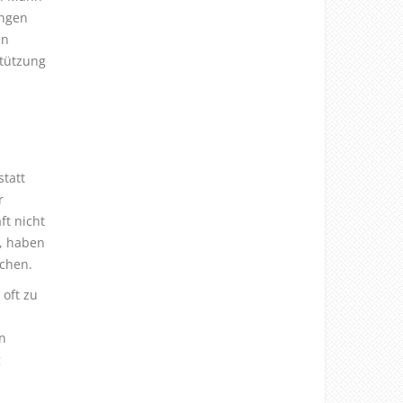
angen
en
stützung
statt
r
ft nicht
, haben
schen.
oft zu
n
g